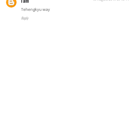
I'am
Tehengkyu way
Reply