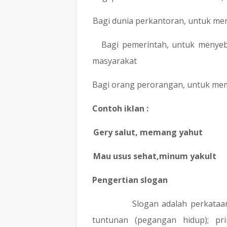
b.
Bagi dunia perkantoran, untuk m
c.
Bagi pemerintah, untuk menye
masyarakat
d.
Bagi orang perorangan, untuk mem
Contoh iklan :
-
Gery salut, memang yahut
-
Mau usus sehat,minum yakult
Pengertian slogan
Slogan adalah perkataa
tuntunan (pegangan hidup); pri