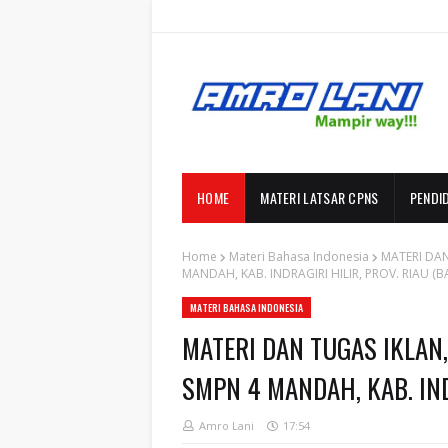
HOME
MATERI LATSAR CPNS
PENDI
Home
Materi Bahasa Indonesia
MATERI DAN
MANDAH, KAB. INDRAGIRI HILIR, PROV. RIAU (B
MATERI BAHASA INDONESIA
MATERI DAN TUGAS IKLAN,
SMPN 4 MANDAH, KAB. INDR
Amro Lani
17:54