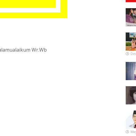
alamualaikum Wr.Wb
De
May