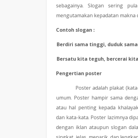
sebagainya. Slogan sering pul
mengutamakan kepadatan makna d
Contoh slogan :
-
Berdiri sama tinggi, duduk sam
-
Bersatu kita teguh, bercerai kit
Pengertian poster
Poster adalah plakat (kat
umum. Poster hampir sama dengan
atau hal penting kepada khalay
dan kata-kata. Poster lazimnya d
dengan iklan ataupun slogan dal
singkat, jelas, menarik, dan lengka