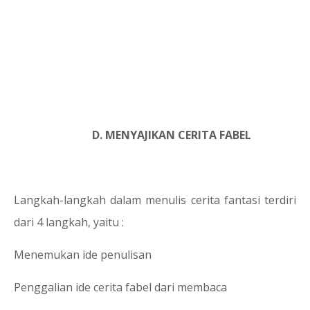
D. MENYAJIKAN CERITA FABEL
Langkah-langkah dalam menulis cerita fantasi terdiri
dari 4 langkah, yaitu :
1.
Menemukan ide penulisan
2.
Penggalian ide cerita fabel dari membaca