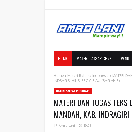
HOME
MATERI LATSAR CPNS
PENDI
Home
Materi Bahasa Indonesia
MATERI DAN
INDRAGIRI HILIR, PROV. RIAU (BAGIAN 3)
MATERI BAHASA INDONESIA
MATERI DAN TUGAS TEKS 
MANDAH, KAB. INDRAGIRI H
Amro Lani
19:03