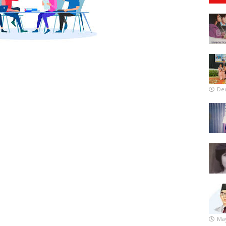
De
May