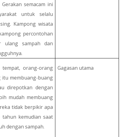
. Gerakan semacam ini
yarakat untuk selalu
asing. Kampong wisata
 kampong percontohan
ur ulang sampah dan
ngguhnya.
k tempat, orang-orang
Gagasan utama
g itu membuang-buang
au direpotkan dengan
ebih mudah membuang
ka tidak berpikir apa
30 tahun kemudian saat
nuh dengan sampah.