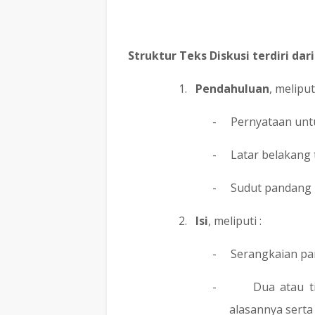
Struktur Teks Diskusi terdiri dari 
1.
Pendahuluan
, meliputi
-
Pernyataan unt
-
Latar belakang 
-
Sudut pandang 
2.
Isi
, meliputi :
-
Serangkaian pa
-
Dua atau t
alasannya sert