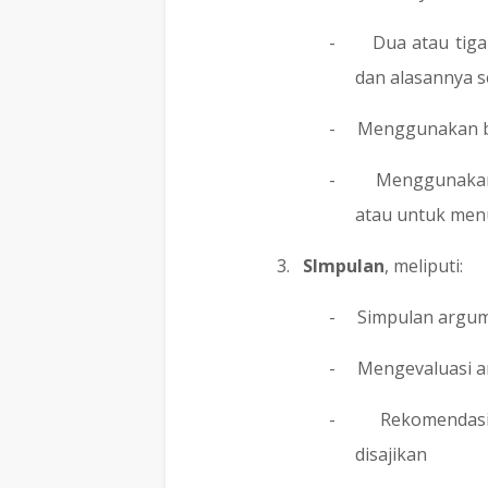
-
Dua atau tiga
dan alasannya 
-
Menggunakan b
-
Menggunakan
atau untuk men
3.
SImpulan
, meliputi:
-
Simpulan argume
-
Mengevaluasi a
-
Rekomendasi
disajikan