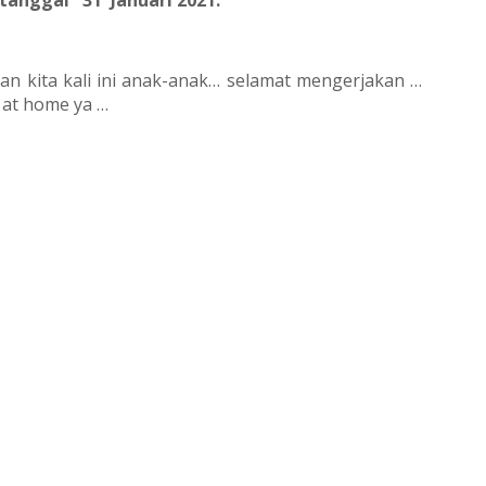
 tanggal
31
Januari 2021.
an kita kali ini anak-anak… selamat mengerjakan …
 at home ya …