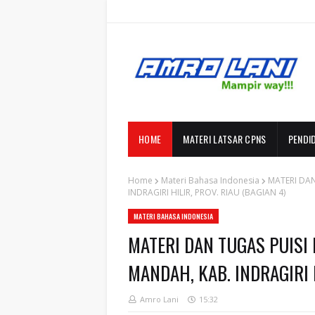
HOME
MATERI LATSAR CPNS
PENDI
Home
Materi Bahasa Indonesia
MATERI DAN
INDRAGIRI HILIR, PROV. RIAU (BAGIAN 4)
MATERI BAHASA INDONESIA
MATERI DAN TUGAS PUISI 
MANDAH, KAB. INDRAGIRI H
Amro Lani
15:32