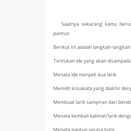
Saatnya sekarang kamu beru
pantun.
Berikut ini adalah langkah-langka
1.
Tentukan ide yang akan disampaik
2.
Menata ide menjadi dua larik
3.
Memilih kosakata yang diakhir deng
4.
Membuat larik sampiran dari benda
5.
Menata kembali kalimat/larik deng
6.
Menata pantun secara logis