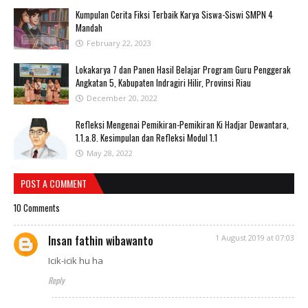
Kumpulan Cerita Fiksi Terbaik Karya Siswa-Siswi SMPN 4
Mandah
February 22, 2023
Lokakarya 7 dan Panen Hasil Belajar Program Guru Penggerak
Angkatan 5, Kabupaten Indragiri Hilir, Provinsi Riau
December 20, 2022
Refleksi Mengenai Pemikiran-Pemikiran Ki Hadjar Dewantara,
1.1.a.8. Kesimpulan dan Refleksi Modul 1.1
May 28, 2022
POST A COMMENT
10 Comments
Insan fathin wibawanto
1 August 2019 at 07:03
Icik-icik hu ha
Reply