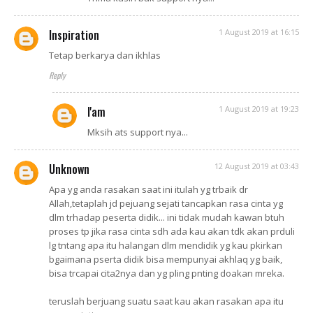
Inspiration
1 August 2019 at 16:15
Tetap berkarya dan ikhlas
Reply
I'am
1 August 2019 at 19:23
Mksih ats support nya...
Unknown
12 August 2019 at 03:43
Apa yg anda rasakan saat ini itulah yg trbaik dr
Allah,tetaplah jd pejuang sejati tancapkan rasa cinta yg
dlm trhadap peserta didik... ini tidak mudah kawan btuh
proses tp jika rasa cinta sdh ada kau akan tdk akan prduli
lg tntang apa itu halangan dlm mendidik yg kau pkirkan
bgaimana pserta didik bisa mempunyai akhlaq yg baik,
bisa trcapai cita2nya dan yg pling pnting doakan mreka.
teruslah berjuang suatu saat kau akan rasakan apa itu