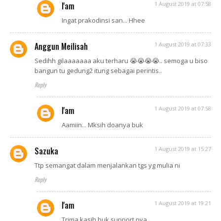
I'am
1 August 2019 at 07:58
Ingat prakodinsi san... Hhee
Anggun Meilisah
1 August 2019 at 07:33
Sedihh gilaaaaaaa aku terharu 😭😭😭😭.. semoga u biso
bangun tu gedung2 itung sebagai perintis..
Reply
I'am
1 August 2019 at 07:58
Aamiin... Mksih doanya buk
Sazuka
1 August 2019 at 15:27
Ttp semangat dalam menjalankan tgs yg mulia ni
Reply
I'am
1 August 2019 at 19:21
Trima kasih buk support nya...